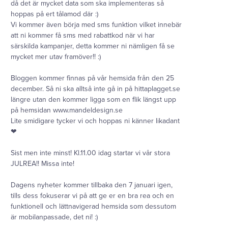
då det är mycket data som ska implementeras så
hoppas på ert tålamod där :)
Vi kommer även börja med sms funktion vilket innebär
att ni kommer få sms med rabattkod när vi har
särskilda kampanjer, detta kommer ni nämligen få se
mycket mer utav framöver!! :)
Bloggen kommer finnas på vår hemsida från den 25
december. Så ni ska alltså inte gå in på hittaplagget.se
längre utan den kommer ligga som en flik längst upp
på hemsidan www.mandeldesign.se
Lite smidigare tycker vi och hoppas ni känner likadant
❤
Sist men inte minst! Kl.11.00 idag startar vi vår stora
JULREA!! Missa inte!
Dagens nyheter kommer tillbaka den 7 januari igen,
tills dess fokuserar vi på att ge er en bra rea och en
funktionell och lättnavigerad hemsida som dessutom
är mobilanpassade, det ni! :)