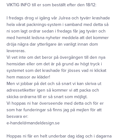
VIKTIG INFO till er som beställt efter den 18/12:
I fredags drog vi igång vår Julrea och tyvärr krashade
hela vårat packnings-system i samband med detta så
ni som lagt ordrar sedan i fredags får jag tyvärr och
med hemskt ledsna nyheter meddela att det kommer
dröja några dar ytterligare än vanligt innan dom
levereras.
Vi vet inte om det beror på övergången till den nya
hemsidan eller om det är på grund av högt tryck i
systemet som det krashade för jösses vad ni klickat
hem massor av kläder!
Men vi jobbar på det och så snart vi kan skriva ut
adressetiketter igen så kommer vi att packa och
skicka ordrarna till er så snart som möjligt.
Vi hoppas ni har överseende med detta och för er
som har funderingar så finns jag på mejlen för att
besvara er:
e-handel@mandeldesign.se
Hoppas ni får en helt underbar dag idag och i dagarna