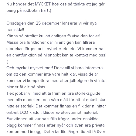
Nu händer det MYCKET hos oss så tänkte att jag går
pang på rödbetan här! :)
Onsdagen den 25 december lanserar vi vår nya
hemsida!!
Känns så otroligt kul att äntligen få visa den för er!
Massa bra funktioner där ni äntligen kan filtrera
storlekar, färger, pris, nyheter etc etc. Vi kommer ha
en chattfunktion så ni snabbt kan ta kontakt med oss!
:)
Och mycket mycket mer! Dock vill vi bara informera
om att den kommer inte vara helt klar, vissa delar
kommer vi komplettera med efter julhelgen då vi inte
hinner få allt på plats.
T.ex jobbar vi med att ta fram en bra storleksguide
med alla modellers och våra mått för att ni enkelt ska
hitta er storlek. Det kommer finnas en flik där ni hittar
enbart ECO kläder, kläder av återvunnet material.
Funktionen att kunna ställa frågor under enskilda
plagg kommer finnas efter nyår och även era privata
konton med inlogg. Detta tar lite längre tid att få över