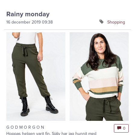
Rainy monday
16 december 2019
09:38
Shopping
G O D M O R G O N
0
Hoppas helgen varit fin. Själv har jag hunnit med