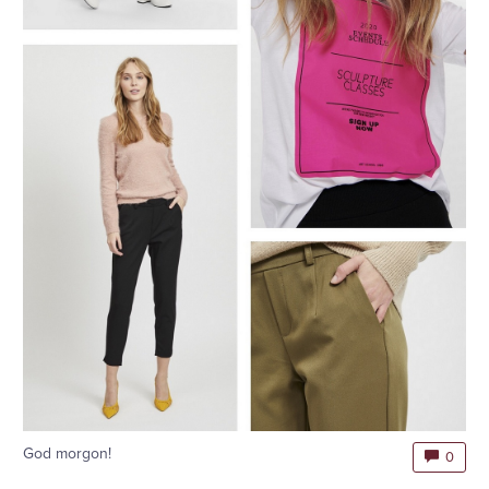
God morgon!
0