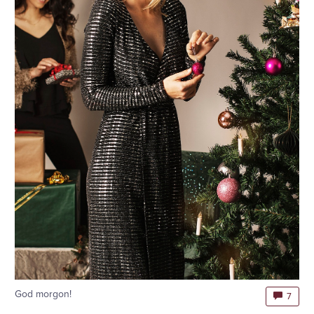
God morgon!
7