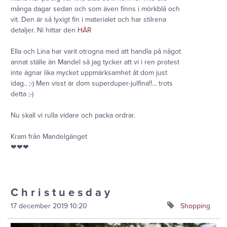
många dagar sedan och som även finns i mörkblå och
vit. Den är så lyxigt fin i materialet och har stilrena
detaljer. Ni hittar den
HÄR
Ella och Lina har varit otrogna med att handla på något
annat ställe än Mandel så jag tycker att vi i ren protest
inte ägnar lika mycket uppmärksamhet åt dom just
idag.. ;-) Men visst är dom superduper-julfina!!... trots
detta ;-)
Nu skall vi rulla vidare och packa ordrar.
Kram från Mandelgänget
❤❤❤
C h r i s t u e s d a y
17 december 2019
10:20
Shopping