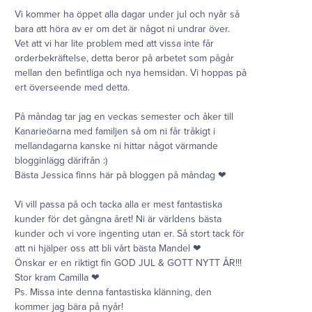
Vi kommer ha öppet alla dagar under jul och nyår så
bara att höra av er om det är något ni undrar över.
Vet att vi har lite problem med att vissa inte får
orderbekräftelse, detta beror på arbetet som pågår
mellan den befintliga och nya hemsidan. Vi hoppas på
ert överseende med detta.
På måndag tar jag en veckas semester och åker till
Kanarieöarna med familjen så om ni får tråkigt i
mellandagarna kanske ni hittar något värmande
blogginlägg därifrån :)
Bästa Jessica finns här på bloggen på måndag ❤
Vi vill passa på och tacka alla er mest fantastiska
kunder för det gångna året! Ni är världens bästa
kunder och vi vore ingenting utan er. Så stort tack för
att ni hjälper oss att bli vårt bästa Mandel ❤
Önskar er en riktigt fin GOD JUL & GOTT NYTT ÅR!!!
Stor kram Camilla ❤
Ps. Missa inte denna fantastiska klänning, den
kommer jag bära på nyår!