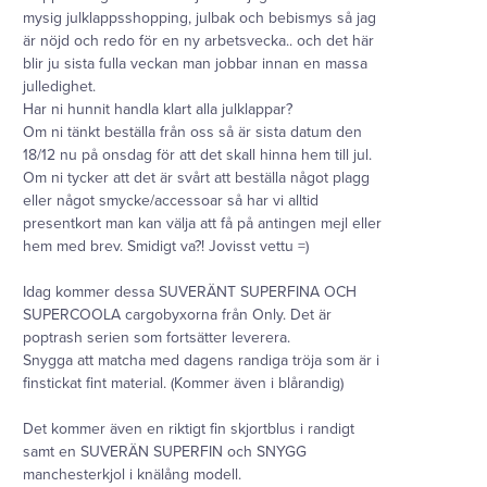
mysig julklappsshopping, julbak och bebismys så jag
är nöjd och redo för en ny arbetsvecka.. och det här
blir ju sista fulla veckan man jobbar innan en massa
julledighet.
Har ni hunnit handla klart alla julklappar?
Om ni tänkt beställa från oss så är sista datum den
18/12 nu på onsdag för att det skall hinna hem till jul.
Om ni tycker att det är svårt att beställa något plagg
eller något smycke/accessoar så har vi alltid
presentkort man kan välja att få på antingen mejl eller
hem med brev. Smidigt va?! Jovisst vettu =)
Idag kommer dessa SUVERÄNT SUPERFINA OCH
SUPERCOOLA cargobyxorna från Only. Det är
poptrash serien som fortsätter leverera.
Snygga att matcha med dagens randiga tröja som är i
finstickat fint material. (Kommer även i blårandig)
Det kommer även en riktigt fin skjortblus i randigt
samt en SUVERÄN SUPERFIN och SNYGG
manchesterkjol i knälång modell.