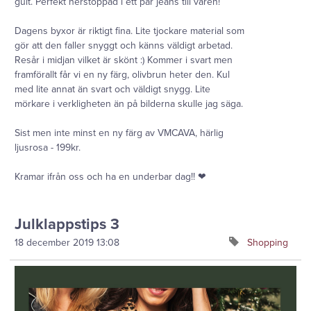
gult. Perfekt nerstoppad i ett par jeans till våren!
Dagens byxor är riktigt fina. Lite tjockare material som
gör att den faller snyggt och känns väldigt arbetad.
Resår i midjan vilket är skönt :) Kommer i svart men
framförallt får vi en ny färg, olivbrun heter den. Kul
med lite annat än svart och väldigt snygg. Lite
mörkare i verkligheten än på bilderna skulle jag säga.
Sist men inte minst en ny färg av VMCAVA, härlig
ljusrosa - 199kr.
Kramar ifrån oss och ha en underbar dag!! ❤
Julklappstips 3
18 december 2019
13:08
Shopping