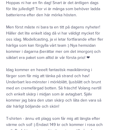
Hoppas ni har en fin dag! Snart är det äntligen dags
för lite julledigt!! Tror vi är många som behöver ladda
batterierna efter den här mörka hösten.
Men först måste ni bara ta en titt på dagens nyheter!
Håller det lite enkelt idag då vi har väldigt mycket för
oss idag. Modellcasting, ja vi letar fortfarande efter fler
härliga som kan förgylla vårt team :) Nya hemsidan
kommer i dagarna (berättar mer om det imorgon) och
såklart era paket som alltid är vår första prio! ❤
Idag kommer en heeelt fantastisk maxiklänning i
färger som får mig att tänka på strand och hav!
Underbart leo-mönster i mörkblått, ljusblått och brunt
med en cremefärgad botten. Så fräscht! Volang nertill
och enkelt skärp i midjan som är avtagbart. Själv
kommer jag bära den utan skärp och låta den vara så
där härligt böljande och skön!
T-shirten - ännu ett plagg som får mig att längta efter
värme och sol! :) Endast 149 kr och kommer i rosa och