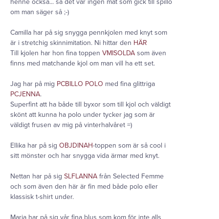
henne också... så det var ingen mat som gick till spillo
om man säger så ;-)
Camilla har på sig snygga pennkjolen med knyt som
är i stretchig skinnimitation. Ni hittar den
HÄR
Till kjolen har hon fina toppen
VMISOLDA
som även
finns med matchande kjol om man vill ha ett set.
Jag har på mig
PCBILLO POLO
med fina glittriga
PCJENNA
.
Superfint att ha både till byxor som till kjol och väldigt
skönt att kunna ha polo under tycker jag som är
väldigt frusen av mig på vinterhalvåret =)
Ellika har på sig
OBJDINAH
-toppen som är så cool i
sitt mönster och har snygga vida ärmar med knyt.
Nettan har på sig
SLFLANNA
från Selected Femme
och som även den här är fin med både polo eller
klassisk t-shirt under.
Maria har på sig vår fina blus som kom för inte alls