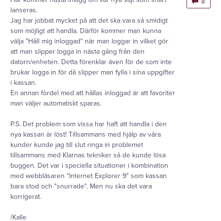
8
lanseras.
Jag har jobbat mycket på att det ska vara så smidigt
som möjligt att handla. Därför kommer man kunna
välja "Håll mig inloggad" när man loggar in vilket gör
att man slipper logga in nästa gång från den
datorn/enheten. Detta förenklar även för de som inte
brukar logga in för då slipper man fylla i sina uppgifter
i kassan.
En annan fördel med att hållas inloggad är att favoriter
man väljer automatiskt sparas.
P.S. Det problem som vissa har haft att handla i den
nya kassan är löst! Tillsammans med hjälp av våra
kunder kunde jag till slut ringa in problemet
tillsammans med Klarnas tekniker så de kunde lösa
buggen. Det var i speciella situationer i kombination
med webbläsaren "Internet Explorer 9" som kassan
bara stod och "snurrade". Men nu ska det vara
korrigerat.
/Kalle