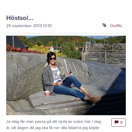
Höstsol...
29 september 2013
13:10
Outfits
Ja idag får man passa på att njuta av solen här, i dag
9
är väl dagen då jag ska få ner alla lökarna jag köpte