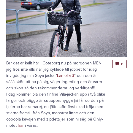
Brr det är kallt här i Göteborg nu på morgonen MEN
6
jag frös inte alls när jag cyklade till jobbet för idag
invigde jag min Soya-jacka "
Lamella 3
" och den är
sååå skön att ha på sig, väger ingenting och är varm
och skön så den rekommenderar jag verkligen!!!
I dag kommer bla den finfina Vila-jackan upp i två olika
färger och bägge är suuupersnygga (ni får se den på
tjejerna här senare), en jätteskön finstickad tröja med
stjärna framtill från Soya, mönstrat linne och den
coooola kavajen med zipdetaljer som ni såg på Only-
mötet
här
i våras.