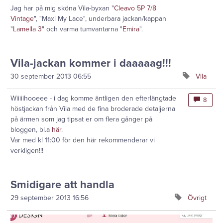
Jag har på mig sköna Vila-byxan "
Cleavo 5P 7/8
Vintage
", "Maxi My Lace", underbara jackan/kappan
"
Lamella 3
" och varma tumvantarna "
Emira
".
Vila-jackan kommer i daaaaag!!!
30 september 2013
06:55
Vila
Wiiiiihooeee - i dag komme äntligen den efterlängtade
8
höstjackan från Vila med de fina broderade detaljerna
på ärmen som jag tipsat er om flera gånger på
bloggen, bl.a
här
.
Var med kl 11:00 för den här rekommenderar vi
verkligen!!!
Smidigare att handla
29 september 2013
16:56
Övrigt