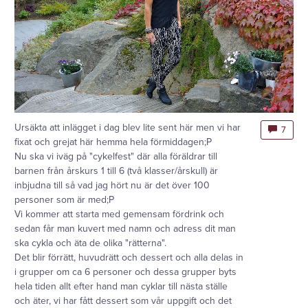
Ursäkta att inlägget i dag blev lite sent här men vi har
7
fixat och grejat här hemma hela förmiddagen;P
Nu ska vi iväg på "cykelfest" där alla föräldrar till
barnen från årskurs 1 till 6 (två klasser/årskull) är
inbjudna till så vad jag hört nu är det över 100
personer som är med;P
Vi kommer att starta med gemensam fördrink och
sedan får man kuvert med namn och adress dit man
ska cykla och äta de olika "rätterna".
Det blir förrätt, huvudrätt och dessert och alla delas in
i grupper om ca 6 personer och dessa grupper byts
hela tiden allt efter hand man cyklar till nästa ställe
och äter, vi har fått dessert som vår uppgift och det