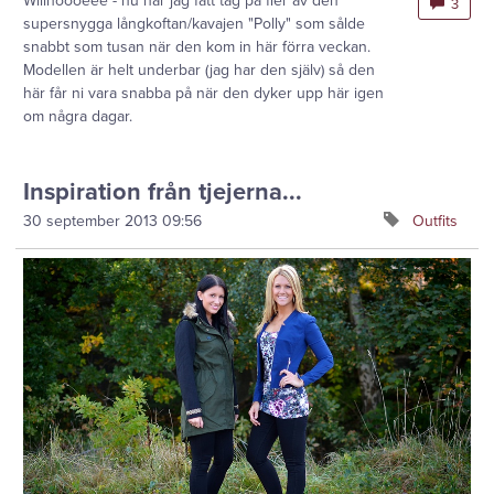
Wiiihoooeee - nu har jag fått tag på fler av den
3
supersnygga långkoftan/kavajen "Polly" som sålde
snabbt som tusan när den kom in här förra veckan.
Modellen är helt underbar (jag har den själv) så den
här får ni vara snabba på när den dyker upp här igen
om några dagar.
Inspiration från tjejerna...
30 september 2013
09:56
Outfits