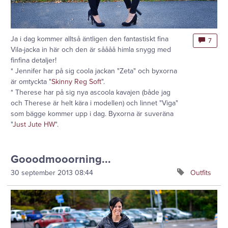
Ja i dag kommer alltså äntligen den fantastiskt fina
7
Vila-jacka in här och den är såååå himla snygg med
finfina detaljer!
* Jennifer har på sig coola jackan "Zeta" och byxorna
är omtyckta "
Skinny Reg Soft
".
* Therese har på sig nya ascoola kavajen (både jag
och Therese är helt kära i modellen) och linnet "Viga"
som bägge kommer upp i dag. Byxorna är suveräna
"
Just Jute HW
".
Gooodmooorning...
30 september 2013
08:44
Outfits