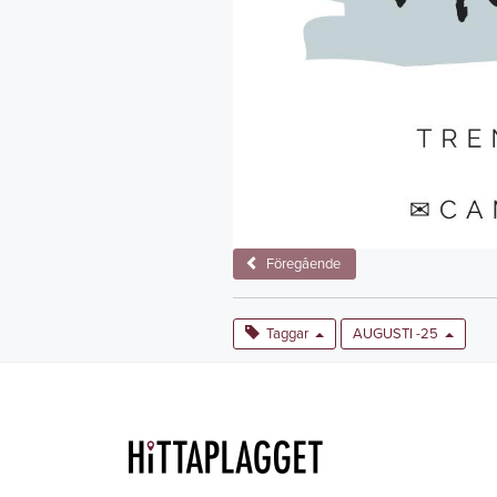
Föregående
Taggar
AUGUSTI -25