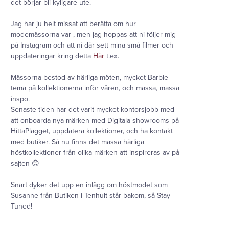
det börjar bli kyligare ute.
Jag har ju helt missat att berätta om hur
modemässorna var , men jag hoppas att ni följer mig
på Instagram och att ni där sett mina små filmer och
uppdateringar kring detta
Här
t.ex.
Mässorna bestod av härliga möten, mycket Barbie
tema på kollektionerna inför våren, och massa, massa
inspo.
Senaste tiden har det varit mycket kontorsjobb med
att onboarda nya märken med Digitala showrooms på
HittaPlagget, uppdatera kollektioner, och ha kontakt
med butiker. Så nu finns det massa härliga
höstkollektioner från olika märken att inspireras av på
sajten 😊
Snart dyker det upp en inlägg om höstmodet som
Susanne från Butiken i Tenhult står bakom, så Stay
Tuned!