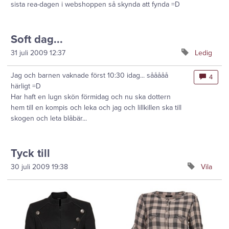
sista rea-dagen i webshoppen så skynda att fynda =D
Soft dag...
31 juli 2009
12:37
Ledig
Jag och barnen vaknade först 10:30 idag... sååååå
4
härligt =D
Har haft en lugn skön förmidag och nu ska dottern
hem till en kompis och leka och jag och lillkillen ska till
skogen och leta blåbär...
Tyck till
30 juli 2009
19:38
Vila