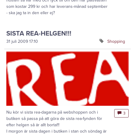
hösten så var med och tyck till om den här pälsvästen
som kostar 299 kr och har leverans-månad september
- ska jag ta in den eller ej?
SISTA REA-HELGEN!!!
31 juli 2009
17:10
Shopping
Nu kör vi sista rea-dagarna på webshoppen och i
3
butiken så passa på att göra de sista rea-fynden för
efter helgen så är allt borta!!!
I morgon är sista dagen i butiken i stan och söndag är