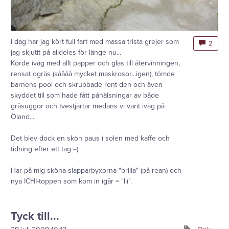
I dag har jag kört full fart med massa trista grejer som
2
jag skjutit på alldeles för länge nu...
Körde iväg med allt papper och glas till återvinningen,
rensat ogräs (såååå mycket maskrosor...igen), tömde
barnens pool och skrubbade rent den och även
skyddet till som hade fått påhälsningar av både
gråsuggor och tvestjärtar medans vi varit iväg på
Öland...
Det blev dock en skön paus i solen med kaffe och
tidning efter ett tag =)
Har på mig sköna slapparbyxorna "brilla" (på rean) och
nya ICHI-toppen som kom in igår = "lii".
Tyck till...