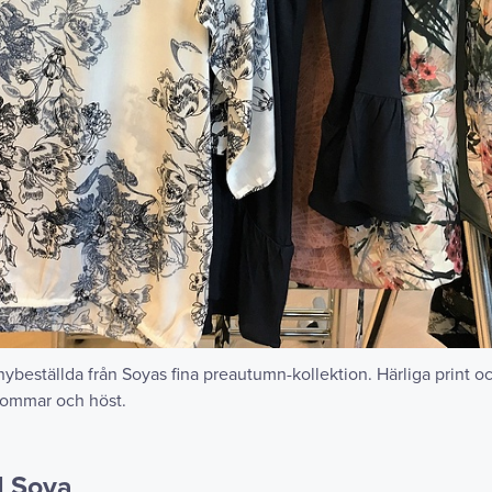
är nybeställda från Soyas fina preautumn-kollektion. Härliga print o
sommar och höst.
d Soya