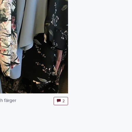
ch färger
2