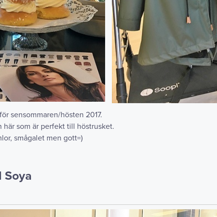
inför sensommaren/hösten 2017.
här som är perfekt till höstrusket.
emlor, smågalet men gott=)
d Soya