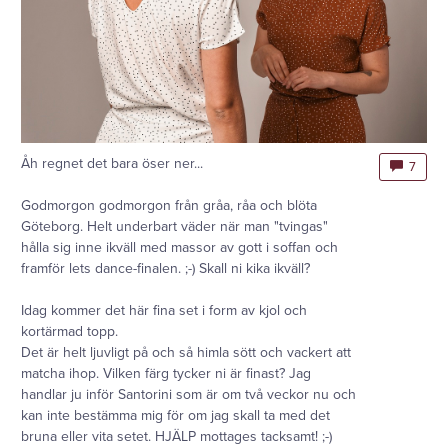
Åh regnet det bara öser ner...
7
Godmorgon godmorgon från gråa, råa och blöta
Göteborg. Helt underbart väder när man "tvingas"
hålla sig inne ikväll med massor av gott i soffan och
framför lets dance-finalen. ;-) Skall ni kika ikväll?
Idag kommer det här fina set i form av kjol och
kortärmad topp.
Det är helt ljuvligt på och så himla sött och vackert att
matcha ihop. Vilken färg tycker ni är finast? Jag
handlar ju inför Santorini som är om två veckor nu och
kan inte bestämma mig för om jag skall ta med det
bruna eller vita setet. HJÄLP mottages tacksamt! ;-)