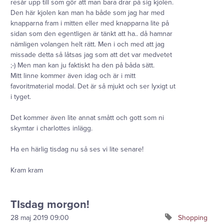
resår upp till som gör att man bara drar på sig kjolen.
Den här kjolen kan man ha både som jag har med
knapparna fram i mitten eller med knapparna lite på
sidan som den egentligen är tänkt att ha.. då hamnar
nämligen volangen helt rätt. Men i och med att jag
missade detta så låtsas jag som att det var medvetet
;-) Men man kan ju faktiskt ha den på båda sätt.
Mitt linne kommer även idag och är i mitt
favoritmaterial modal. Det är så mjukt och ser lyxigt ut
i tyget.
Det kommer även lite annat smått och gott som ni
skymtar i charlottes inlägg.
Ha en härlig tisdag nu så ses vi lite senare!
Kram kram
TIsdag morgon!
28 maj 2019
09:00
Shopping