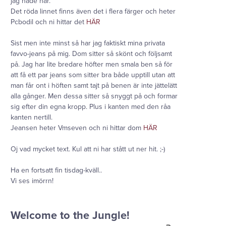
jag hade här.
Det röda linnet finns även det i flera färger och heter
Pcbodil och ni hittar det
HÄR
Sist men inte minst så har jag faktiskt mina privata
favvo-jeans på mig. Dom sitter så skönt och följsamt
på. Jag har lite bredare höfter men smala ben så för
att få ett par jeans som sitter bra både upptill utan att
man får ont i höften samt tajt på benen är inte jättelätt
alla gånger. Men dessa sitter så snyggt på och formar
sig efter din egna kropp. Plus i kanten med den råa
kanten nertill.
Jeansen heter Vmseven och ni hittar dom
HÄR
Oj vad mycket text. Kul att ni har stått ut ner hit. ;-)
Ha en fortsatt fin tisdag-kväll..
Vi ses imörrn!
Welcome to the Jungle!