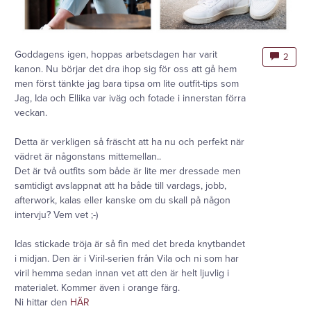
Goddagens igen, hoppas arbetsdagen har varit
2
kanon. Nu börjar det dra ihop sig för oss att gå hem
men först tänkte jag bara tipsa om lite outfit-tips som
Jag, Ida och Ellika var iväg och fotade i innerstan förra
veckan.
Detta är verkligen så fräscht att ha nu och perfekt när
vädret är någonstans mittemellan..
Det är två outfits som både är lite mer dressade men
samtidigt avslappnat att ha både till vardags, jobb,
afterwork, kalas eller kanske om du skall på någon
intervju? Vem vet ;-)
Idas stickade tröja är så fin med det breda knytbandet
i midjan. Den är i Viril-serien från Vila och ni som har
viril hemma sedan innan vet att den är helt ljuvlig i
materialet. Kommer även i orange färg.
Ni hittar den
HÄR