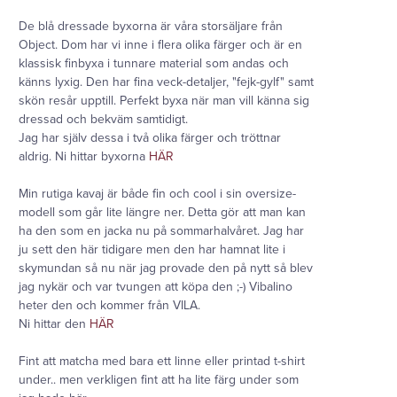
De blå dressade byxorna är våra storsäljare från
Object. Dom har vi inne i flera olika färger och är en
klassisk finbyxa i tunnare material som andas och
känns lyxig. Den har fina veck-detaljer, "fejk-gylf" samt
skön resår upptill. Perfekt byxa när man vill känna sig
dressad och bekväm samtidigt.
Jag har själv dessa i två olika färger och tröttnar
aldrig. Ni hittar byxorna
HÄR
Min rutiga kavaj är både fin och cool i sin oversize-
modell som går lite längre ner. Detta gör att man kan
ha den som en jacka nu på sommarhalvåret. Jag har
ju sett den här tidigare men den har hamnat lite i
skymundan så nu när jag provade den på nytt så blev
jag nykär och var tvungen att köpa den ;-) Vibalino
heter den och kommer från VILA.
Ni hittar den
HÄR
Fint att matcha med bara ett linne eller printad t-shirt
under.. men verkligen fint att ha lite färg under som