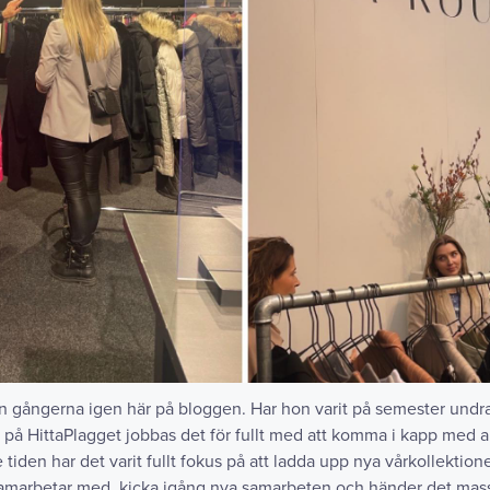
an gångerna igen här på bloggen. Har hon varit på semester undr
 på HittaPlagget jobbas det för fullt med att komma i kapp med all
iden har det varit fullt fokus på att ladda upp nya vårkollektione
amarbetar med, kicka igång nya samarbeten och händer det mas