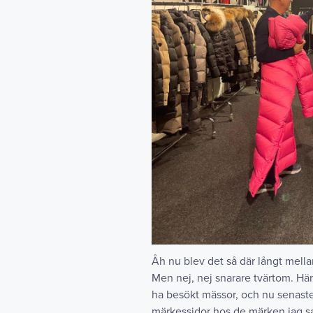
Åh nu blev det så där långt mell
Men nej, nej snarare tvärtom. Här
ha besökt mässor, och nu senaste t
märkessidor hos de märken jag s