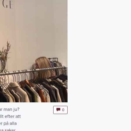
ar man ju?
0
t efter att
r på alla
sa saker