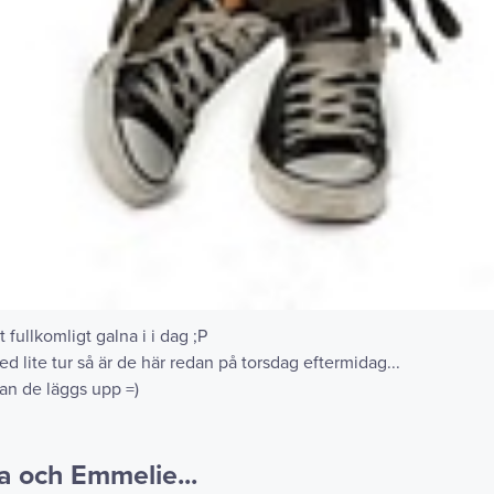
 fullkomligt galna i i dag ;P
med lite tur så är de här redan på torsdag eftermidag...
an de läggs upp =)
a och Emmelie...