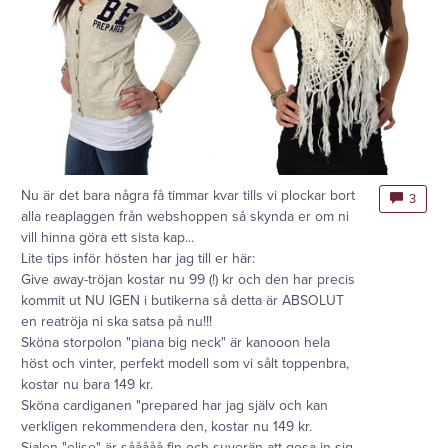
Nu är det bara några få timmar kvar tills vi plockar bort
3
alla reaplaggen från webshoppen så skynda er om ni
vill hinna göra ett sista kap...
Lite tips inför hösten har jag till er här:
Give away-tröjan kostar nu 99 (!) kr och den har precis
kommit ut NU IGEN i butikerna så detta är ABSOLUT
en reatröja ni ska satsa på nu!!!
Sköna storpolon "piana big neck" är kanooon hela
höst och vinter, perfekt modell som vi sålt toppenbra,
kostar nu bara 149 kr.
Sköna cardiganen "prepared har jag själv och kan
verkligen rekommendera den, kostar nu 149 kr.
Sjalen "elise" är sååååå fin och suverän att gosa in sig