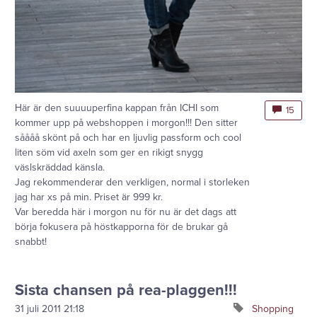
Här är den suuuuperfina kappan från ICHI som
15
kommer upp på webshoppen i morgon!!! Den sitter
såååå skönt på och har en ljuvlig passform och cool
liten söm vid axeln som ger en rikigt snygg
väslskräddad känsla.
Jag rekommenderar den verkligen, normal i storleken
jag har xs på min. Priset är 999 kr.
Var beredda här i morgon nu för nu är det dags att
börja fokusera på höstkapporna för de brukar gå
snabbt!
Sista chansen på rea-plaggen!!!
31 juli 2011
21:18
Shopping