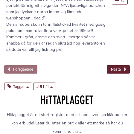
15
perfekt för mig att inviga den NYA ljuuuvliga ponchon
som jag lyckade norpa innan jag lämnade
webshoppen i dag ;P
Den är superskön i tunn flätstickad kvalitet med gosig
polo som man rullar flera varv, priset är 199 kr!!!
Kommer i grått, creme och svart i morgon så var
snabba då för den är redan slutsåld hos leverantören
så detta var allt jag fick tag på!!!
Föregående
Nästa
Taggar
JULI -11
Hittaplagget är ett stort register med allt som svenska klädbutiker
kan erbjuda! Letar du efter en butik eller ett märke så har du
kommit helt rätt.