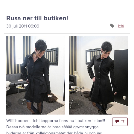
Rusa ner till butiken!
30 juli 2011
09:09
Ichi
Wiiiiiihoooee - Ichi-kapporna finns nu i butiken i stan!!!
17
Dessa två modellerna är bara såååå grymt snygga,
bilderna är från kollektionsmätet där både ni och jag