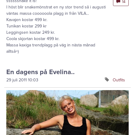
ssssssnake it is!
14
I höst blir snakemönstrat en ny stor trend så i augusti
väntas massa coooooola plagg in från VILA...
Kavajen kostar 499 kr.
Tunikan kostar 299 kr
Leggingsen kostar 249 kr.
Coola skjortan kostar 499 kr.
Massa kaxiga trendplagg på väg in nästa månad
alltså=)
En dagens på Evelina..
29 juli 2011
10:03
Outfits