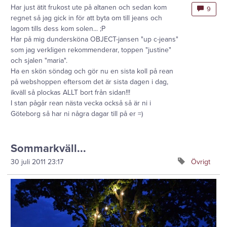
Har just ätit frukost ute på altanen och sedan kom
9
regnet så jag gick in för att byta om till jeans och
lagom tills dess kom solen... ;P
Har på mig dundersköna OBJECT-jansen "up c-jeans"
som jag verkligen rekommenderar, toppen "justine"
och sjalen "maria".
Ha en skön söndag och gör nu en sista koll på rean
på webshoppen eftersom det är sista dagen i dag,
ikväll så plockas ALLT bort från sidan!!!
I stan pågår rean nästa vecka också så är ni i
Göteborg så har ni några dagar till på er =)
Sommarkväll...
30 juli 2011
23:17
Övrigt