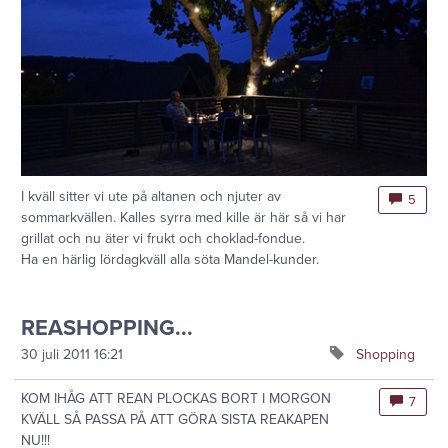
I kväll sitter vi ute på altanen och njuter av
5
sommarkvällen. Kalles syrra med kille är här så vi har
grillat och nu äter vi frukt och choklad-fondue.
Ha en härlig lördagkväll alla söta Mandel-kunder.
REASHOPPING...
30 juli 2011
16:21
Shopping
KOM IHÅG ATT REAN PLOCKAS BORT I MORGON
7
KVÄLL SÅ PASSA PÅ ATT GÖRA SISTA REAKAPEN
NU!!!