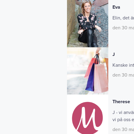
Eva
Elin, det 
den 30 ma
J
Kanske int
den 30 ma
Therese
J - vi anv
vi på oss 
den 30 ma