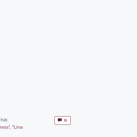
här.
16
Dress
", "
Lina