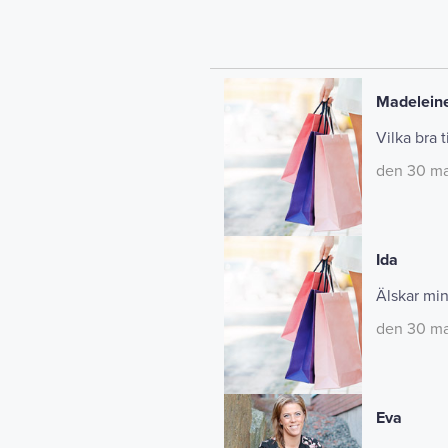
Madelein
Vilka bra t
den 30 ma
Ida
Älskar min
den 30 maj
Eva