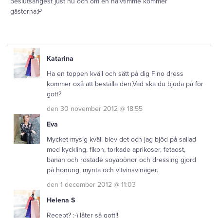
beslutsångest just nu och om en halvtimme kommer
gästerna;P
Katarina
Ha en toppen kväll och sätt på dig Fino dress
kommer oxå att beställa den,Vad ska du bjuda på för
gott?
den 30 november 2012 @ 18:55
Eva
Mycket mysig kväll blev det och jag bjöd på sallad
med kyckling, fikon, torkade aprikoser, fetaost,
banan och rostade soyabönor och dressing gjord
på honung, mynta och vitvinsvinäger.
den 1 december 2012 @ 11:03
Helena S
Recept? :-) låter så gott!!