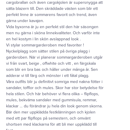
cargobrallan och även cargokjolen är supersnygga att
sätta blazern till. Den skräddade västen som blir ett
perfekt linne är sommarens favorit och trend, även
gärna under kavajen.
Vida byxorna är ju en perfekt stil den här säsongen
men nu gärna i sköna linnekvaliteter. Och varför inte
en hel kostym i lin skön avslappnad look .
Vi stylar sommargarderoben med favoriter !
Nyckelplagg som sätter stilen på övriga plagg i
garderoben. När vi planerar sommargarderoben utgår
vi från svart, beige , offwhite och vitt , en färgskala
som blir en bra bas och håller under många år. Sen
adderar vi till färg och mönster i ett fåtal plagg.
Våra outfits blir ju definitivt somriga med nakna fötter i
sandaler, tofflor och mules. Skor har stor betydelse för
hela stilen. Och här behöver vi flera olika – flipflops,
mules, bekväma sandaler med gummisula, remmar,
klackar … du förändrar ju hela din look genom skorna.
Bär den mer uppklädda festklänningen och kjolen
med ett par flipflops på semestern, och omvänt
shortsen med klackarna för att bli mer uppklädd till