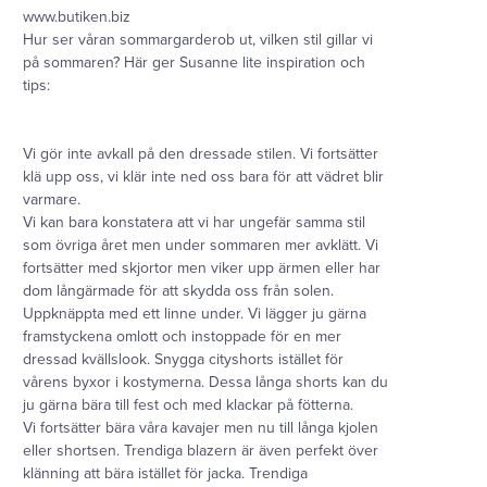
www.butiken.biz
Hur ser våran sommargarderob ut, vilken stil gillar vi
på sommaren? Här ger Susanne lite inspiration och
tips:
Vi gör inte avkall på den dressade stilen. Vi fortsätter
klä upp oss, vi klär inte ned oss bara för att vädret blir
varmare.
Vi kan bara konstatera att vi har ungefär samma stil
som övriga året men under sommaren mer avklätt. Vi
fortsätter med skjortor men viker upp ärmen eller har
dom långärmade för att skydda oss från solen.
Uppknäppta med ett linne under. Vi lägger ju gärna
framstyckena omlott och instoppade för en mer
dressad kvällslook. Snygga cityshorts istället för
vårens byxor i kostymerna. Dessa långa shorts kan du
ju gärna bära till fest och med klackar på fötterna.
Vi fortsätter bära våra kavajer men nu till långa kjolen
eller shortsen. Trendiga blazern är även perfekt över
klänning att bära istället för jacka. Trendiga