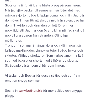
fest.
Skjortorna är ju världens bästa plagg på sommaren.
När jag själv packar till semestern så följer det med
många skjortor. Både krispiga bomull och i lin. Jag bär
dom över linnen för att skydda mig från solen. Jag har
dom till kvällen och drar den omlott för en mer
uppklädd stil. Jag har den över bikinin när jag skall gå
upp till glassbaren från stranden. Oändliga
möjligheter.
Trenden i sommar är långa kjolar och klänningar, så
kallade maxilängder. Linnekvaliteter i både byxor och
skjortor. Våfflade strukturer. Sommarkostymer – alltså
set med byxa eller shorts med tillhörande skjorta.
Skräddade västar som vi bär som linnen.
VI tackar och Bockar för dessa stiltips och ser fram
emot en snygg sommar.
Spana in
www.butiken.biz
för mer stiltips och snygga
plagg.