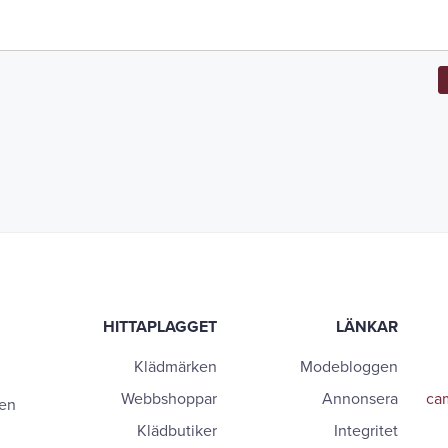
HITTAPLAGGET
LÄNKAR
Klädmärken
Modebloggen
Webbshoppar
Annonsera
cam
 en
Klädbutiker
Integritet