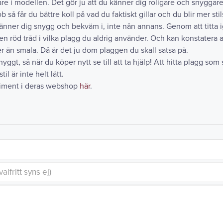
re i modellen. Det gör ju att du känner dig roligare och snyggare
så får du bättre koll på vad du faktiskt gillar och du blir mer sti
änner dig snygg och bekväm i, inte nån annans. Genom att titta
en röd tråd i vilka plagg du aldrig använder. Och kan konstatera a
er än smala. Då är det ju dom plaggen du skall satsa på.
snyggt, så när du köper nytt se till att ta hjälp! Att hitta plagg som 
l är inte helt lätt.
timent i deras webshop
här
.