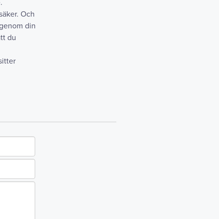
.
lsäker. Och
 igenom din
tt du
sitter