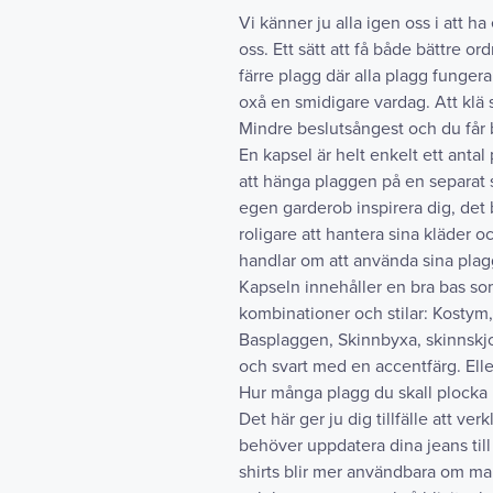
Vi känner ju alla igen oss i att h
oss. Ett sätt att få både bättre 
färre plagg där alla plagg funger
oxå en smidigare vardag. Att klä 
Mindre beslutsångest och du får bä
En kapsel är helt enkelt ett antal
att hänga plaggen på en separat s
egen garderob inspirera dig, det b
roligare att hantera sina kläder 
handlar om att använda sina pla
Kapseln innehåller en bra bas s
kombinationer och stilar: Kostym,
Basplaggen, Skinnbyxa, skinnskjort
och svart med en accentfärg. Elle
Hur många plagg du skall plocka 
Det här ger ju dig tillfälle att 
behöver uppdatera dina jeans till
shirts blir mer användbara om ma