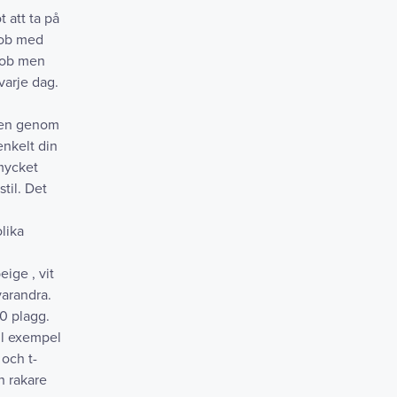
 att ta på
erob med
erob men
varje dag.
 den genom
enkelt din
 mycket
til. Det
lika
eige , vit
varandra.
0 plagg.
ill exempel
 och t-
h rakare