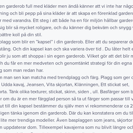
a en garderob full med kläder men ändå känner att vi inte har något
ordning och bli pepp på sina kläder är att skapa en förenklad gard
ar med varandra. Ett steg i att både ha en för miljön hållbar gard
sig blir så mycket roligare, och du känner dig bekväm och snygg 
ttre koll på din stil.
 plagg som blir en ”kapsel” i din garderob. Eller att du separerar
tång. Och din kapsel kan och ska variera över tid . Du låter helt 
lir ju som att shoppa i sin egen garderob. Vilket gör att det blir
och du får en mer medveten och genomtänkt strategi för din egna s
gg som man redan har.
om man sen kan matcha med trendplagg och färg. Plagg som ger o
 Udda kavaj, Jeansen, Vita skjortan, Klänningen, Ett stickat set,
a. Tänk olika texturer, stickat, skinn, siden , ull. Basfärger som b
r om du är en mer färgglad person så ta ut färger som passar till 
ut till din kapsel bestämmer du själv men vi rekommenderar ca 2
verkligen tänka igenom din garderob. Där du kan konstatera om du t
 lite mer trendiga modeller. Även basplaggen som jeans, skjortor
n uppdaterar dom. Tillexempel kavajerna som nu blivit längre oc