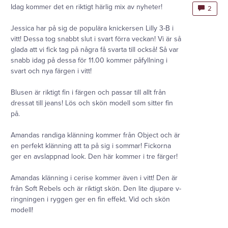
Idag kommer det en riktigt härlig mix av nyheter!
2
Jessica har på sig de populära knickersen Lilly 3-B i
vitt! Dessa tog snabbt slut i svart förra veckan! Vi är så
glada att vi fick tag på några få svarta till också! Så var
snabb idag på dessa för 11.00 kommer påfyllning i
svart och nya färgen i vitt!
Blusen är riktigt fin i färgen och passar till allt från
dressat till jeans! Lös och skön modell som sitter fin
på.
Amandas randiga klänning kommer från Object och är
en perfekt klänning att ta på sig i sommar! Fickorna
ger en avslappnad look. Den här kommer i tre färger!
Amandas klänning i cerise kommer även i vitt! Den är
från Soft Rebels och är riktigt skön. Den lite djupare v-
ringningen i ryggen ger en fin effekt. Vid och skön
modell!