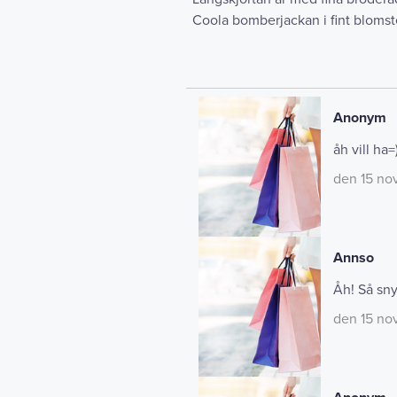
Coola bomberjackan i fint blomst
Anonym
åh vill ha=
den 15 no
Annso
Åh! Så sny
den 15 no