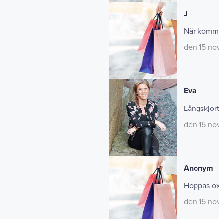
J
När kommer
den 15 no
Eva
Långskjor
den 15 no
Anonym
Hoppas oxå
den 15 no