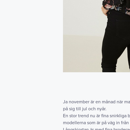
Ja november är en månad när man b
på sig till jul och nyår.
En stor trend nu är fina snirkliga
modellerna som är på väg in frå
Långskjortan är med fina brodera