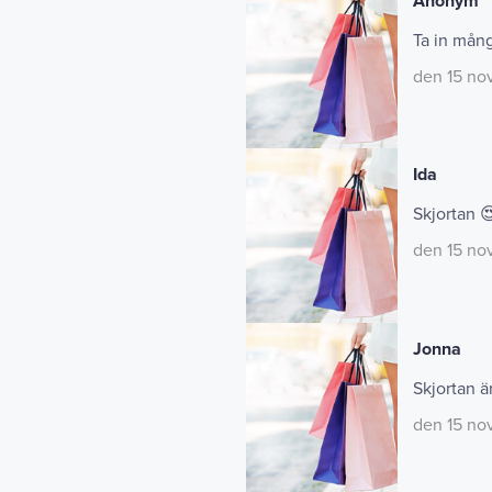
Anonym
Ta in mång
den 15 no
Ida
Skjortan 
den 15 no
Jonna
Skjortan är
den 15 no