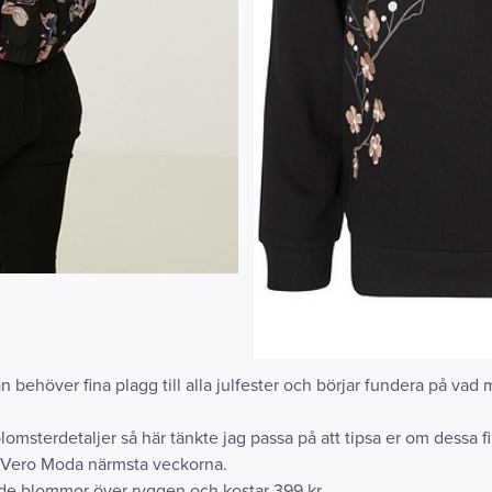
ehöver fina plagg till alla julfester och börjar fundera på vad 
 blomsterdetaljer så här tänkte jag passa på att tipsa er om dessa f
n Vero Moda närmsta veckorna.
de blommor över ryggen och kostar 399 kr.