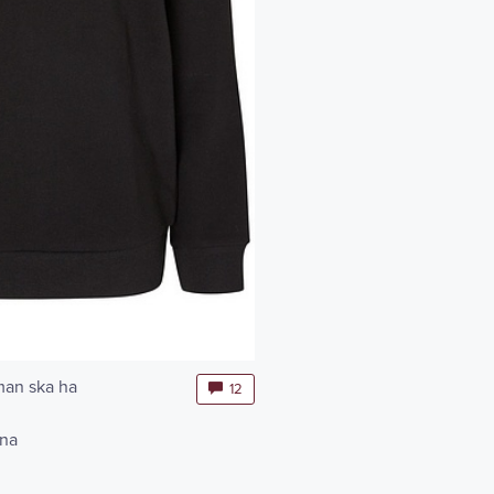
man ska ha
12
ina