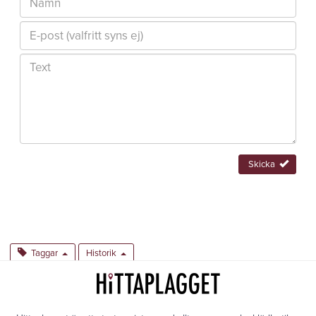
Skicka
Taggar
Historik