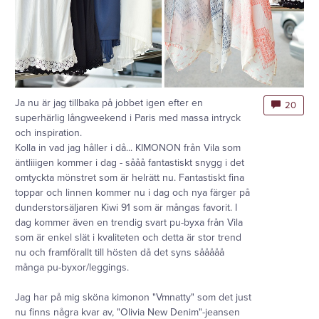
Ja nu är jag tillbaka på jobbet igen efter en
20
superhärlig långweekend i Paris med massa intryck
och inspiration.
Kolla in vad jag håller i då... KIMONON från Vila som
äntliiigen kommer i dag - sååå fantastiskt snygg i det
omtyckta mönstret som är helrätt nu. Fantastiskt fina
toppar och linnen kommer nu i dag och nya färger på
dunderstorsäljaren Kiwi 91 som är mångas favorit. I
dag kommer även en trendig svart pu-byxa från Vila
som är enkel slät i kvaliteten och detta är stor trend
nu och framförallt till hösten då det syns sååååå
många pu-byxor/leggings.
Jag har på mig sköna kimonon "Vmnatty" som det just
nu finns några kvar av, "Olivia New Denim"-jeansen