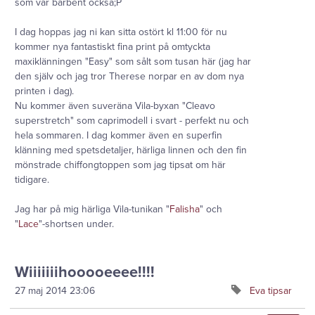
som var barbent också;P
I dag hoppas jag ni kan sitta ostört kl 11:00 för nu
kommer nya fantastiskt fina print på omtyckta
maxiklänningen "Easy" som sålt som tusan här (jag har
den själv och jag tror Therese norpar en av dom nya
printen i dag).
Nu kommer även suveräna Vila-byxan "Cleavo
superstretch" som caprimodell i svart - perfekt nu och
hela sommaren. I dag kommer även en superfin
klänning med spetsdetaljer, härliga linnen och den fin
mönstrade chiffongtoppen som jag tipsat om här
tidigare.
Jag har på mig härliga Vila-tunikan "
Falisha
" och
"
Lace
"-shortsen under.
Wiiiiiiihooooeeee!!!!
27 maj 2014
23:06
Eva tipsar