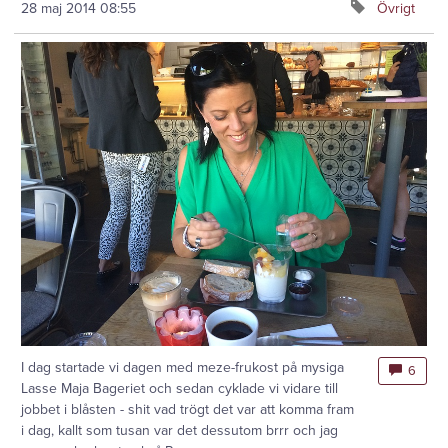
28 maj 2014
08:55
Övrigt
I dag startade vi dagen med meze-frukost på mysiga
6
Lasse Maja Bageriet och sedan cyklade vi vidare till
jobbet i blåsten - shit vad trögt det var att komma fram
i dag, kallt som tusan var det dessutom brrr och jag