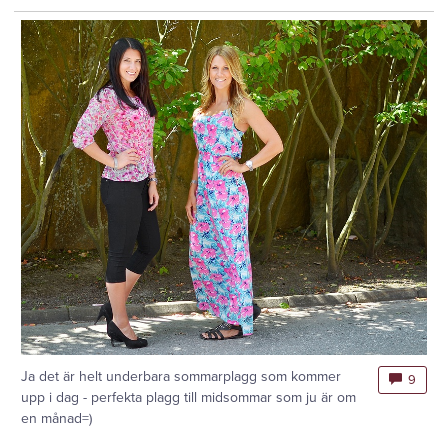
Ja det är helt underbara sommarplagg som kommer
9
upp i dag - perfekta plagg till midsommar som ju är om
en månad=)