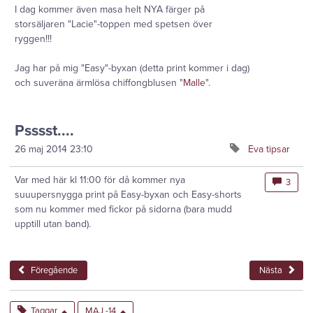
I dag kommer även masa helt NYA färger på
storsäljaren "Lacie"-toppen med spetsen över
ryggen!!!
Jag har på mig "Easy"-byxan (detta print kommer i dag)
och suveräna ärmlösa chiffongblusen "
Malle
".
Psssst....
26 maj 2014
23:10
Eva tipsar
Var med här kl 11:00 för då kommer nya
3
suuupersnygga print på Easy-byxan och Easy-shorts
som nu kommer med fickor på sidorna (bara mudd
upptill utan band).
Föregående
Nästa
Taggar
MAJ -14