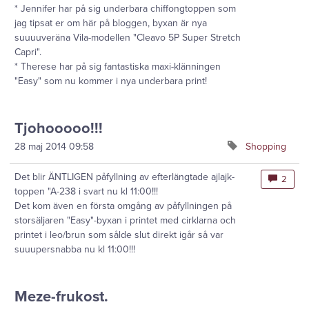
* Jennifer har på sig underbara chiffongtoppen som
jag tipsat er om här på bloggen, byxan är nya
suuuuveräna Vila-modellen "Cleavo 5P Super Stretch
Capri".
* Therese har på sig fantastiska maxi-klänningen
"Easy" som nu kommer i nya underbara print!
Tjohooooo!!!
28 maj 2014
09:58
Shopping
Det blir ÄNTLIGEN påfyllning av efterlängtade ajlajk-
2
toppen "A-238 i svart nu kl 11:00!!!
Det kom även en första omgång av påfyllningen på
storsäljaren "Easy"-byxan i printet med cirklarna och
printet i leo/brun som sålde slut direkt igår så var
suuupersnabba nu kl 11:00!!!
Meze-frukost.