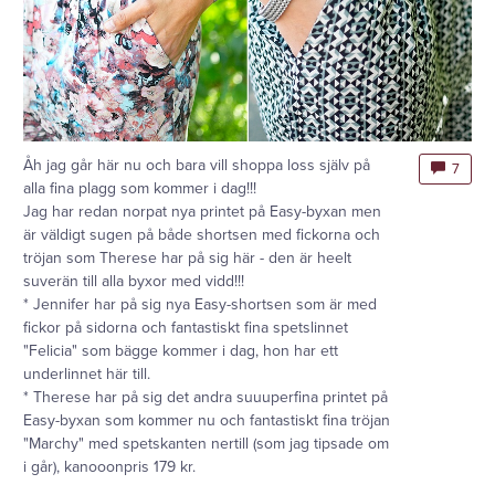
Åh jag går här nu och bara vill shoppa loss själv på
7
alla fina plagg som kommer i dag!!!
Jag har redan norpat nya printet på Easy-byxan men
är väldigt sugen på både shortsen med fickorna och
tröjan som Therese har på sig här - den är heelt
suverän till alla byxor med vidd!!!
* Jennifer har på sig nya Easy-shortsen som är med
fickor på sidorna och fantastiskt fina spetslinnet
"Felicia" som bägge kommer i dag, hon har ett
underlinnet här till.
* Therese har på sig det andra suuuperfina printet på
Easy-byxan som kommer nu och fantastiskt fina tröjan
"Marchy" med spetskanten nertill (som jag tipsade om
i går), kanooonpris 179 kr.