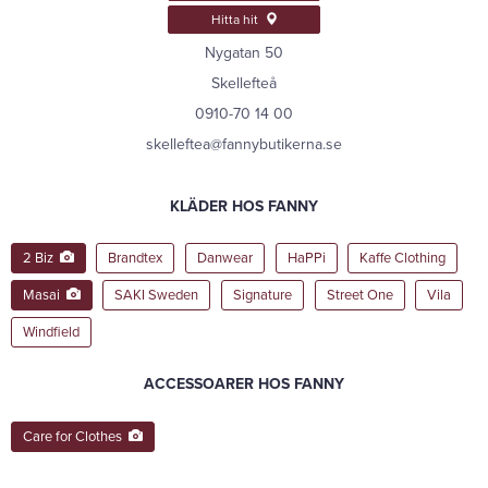
Hitta hit
Nygatan 50
Skellefteå
0910-70 14 00
skelleftea@fannybutikerna.se
KLÄDER HOS FANNY
2 Biz
Brandtex
Danwear
HaPPi
Kaffe Clothing
Masai
SAKI Sweden
Signature
Street One
Vila
Windfield
ACCESSOARER HOS FANNY
Care for Clothes