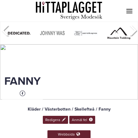
FANNY
Kläder / Västerbotten / Skellefteå / Fanny
Redigera
Anmäl fel
Webbsida