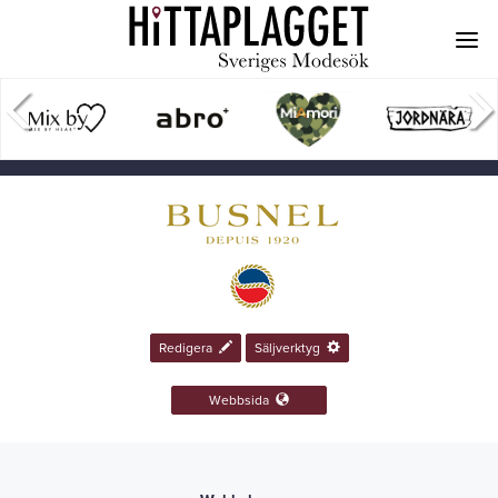
Redigera
Säljverktyg
Webbsida