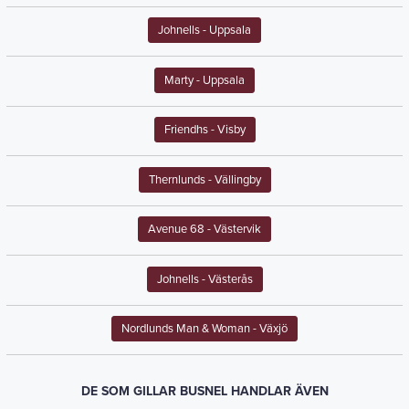
Johnells
- Uppsala
Marty
- Uppsala
Friendhs
- Visby
Thernlunds
- Vällingby
Avenue 68
- Västervik
Johnells
- Västerås
Nordlunds Man & Woman
- Växjö
DE SOM GILLAR BUSNEL HANDLAR ÄVEN