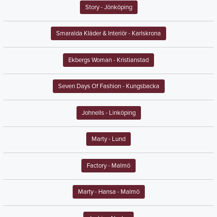
Story
- Jönköping
Smaralda Kläder & Interiör
- Karlskrona
Ekbergs Woman
- Kristianstad
Seven Days Of Fashion
- Kungsbacka
Johnells
- Linköping
Marty
- Lund
Factory
- Malmö
Marty - Hansa
- Malmö