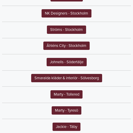
NK Designers
- Stockholm
Ströms
- Stockholm
Åhléns City
- Stockholm
Johnells
- Södertälje
Smaralda kläder & interiör
- Sölvesborg
Marty
- Tollered
Marty
- Tyresö
Jackie
- Täby