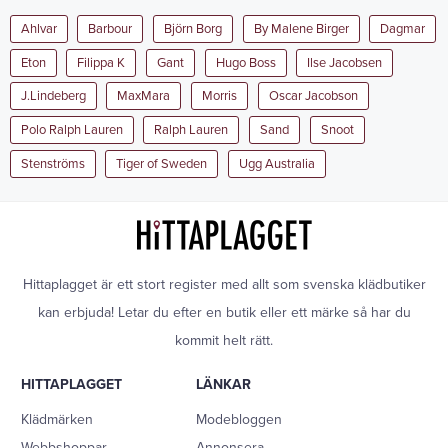
Ahlvar
Barbour
Björn Borg
By Malene Birger
Dagmar
Eton
Filippa K
Gant
Hugo Boss
Ilse Jacobsen
J.Lindeberg
MaxMara
Morris
Oscar Jacobson
Polo Ralph Lauren
Ralph Lauren
Sand
Snoot
Stenströms
Tiger of Sweden
Ugg Australia
Hittaplagget är ett stort register med allt som svenska klädbutiker
kan erbjuda! Letar du efter en butik eller ett märke så har du
kommit helt rätt.
HITTAPLAGGET
LÄNKAR
Klädmärken
Modebloggen
Webbshoppar
Annonsera