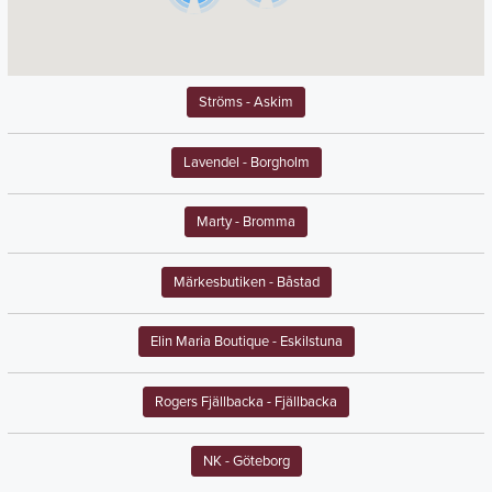
Ströms
- Askim
Lavendel
- Borgholm
Marty
- Bromma
Märkesbutiken
- Båstad
Elin Maria Boutique
- Eskilstuna
Rogers Fjällbacka
- Fjällbacka
NK
- Göteborg