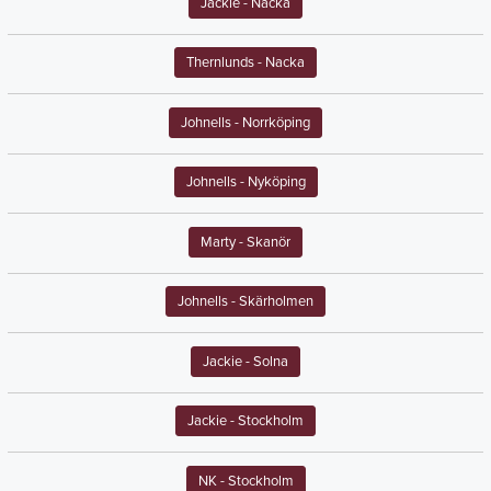
Jackie
- Nacka
Thernlunds
- Nacka
Johnells
- Norrköping
Johnells
- Nyköping
Marty
- Skanör
Johnells
- Skärholmen
Jackie
- Solna
Jackie
- Stockholm
NK
- Stockholm