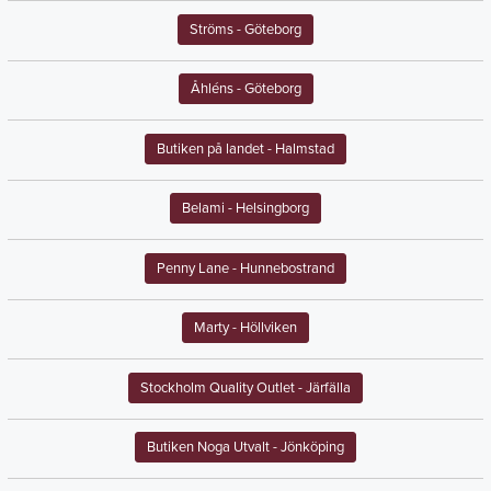
Ströms
- Göteborg
Åhléns
- Göteborg
Butiken på landet
- Halmstad
Belami
- Helsingborg
Penny Lane
- Hunnebostrand
Marty
- Höllviken
Stockholm Quality Outlet
- Järfälla
Butiken Noga Utvalt
- Jönköping