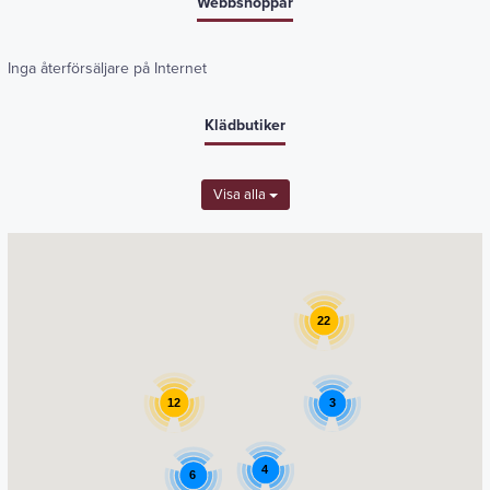
Webbshoppar
Inga återförsäljare på Internet
Klädbutiker
Visa alla
22
12
3
4
6