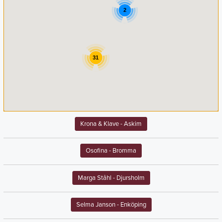
2
31
Krona & Klave
- Askim
Osofina
- Bromma
Marga Ståhl
- Djursholm
Selma Janson
- Enköping