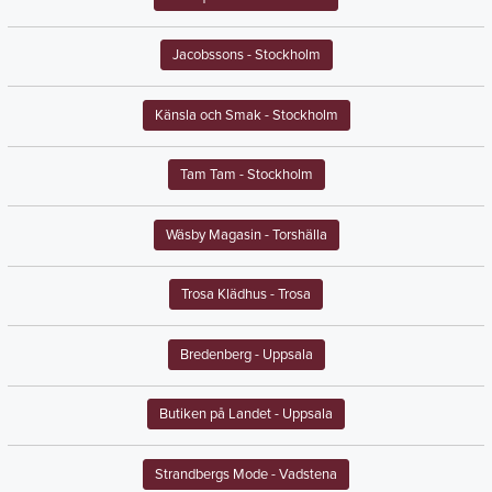
Jacobssons
- Stockholm
Känsla och Smak
- Stockholm
Tam Tam
- Stockholm
Wäsby Magasin
- Torshälla
Trosa Klädhus
- Trosa
Bredenberg
- Uppsala
Butiken på Landet
- Uppsala
Strandbergs Mode
- Vadstena