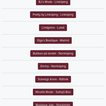
BJ´s Mode
- Linköping
Pretty by Linköping
- Linköping
Lindgrens
- Luleå
Elga´s Boutique
- Malmö
Butiken på landet
- Norrköping
Emmy
- Norrköping
Solveigs Anna
- Rättvik
Micelle Mode
- Saltsjö-Boo
Boutique Jole
- Stockholm