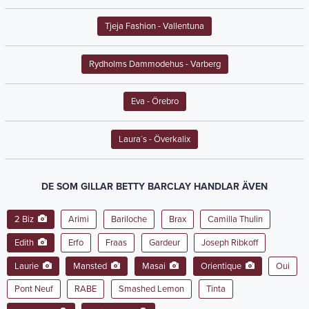
Tjeja Fashion
- Vallentuna
Rydholms Dammodehus
- Varberg
Eva
- Örebro
Laura´s
- Överkalix
DE SOM GILLAR BETTY BARCLAY HANDLAR ÄVEN
2 Biz
Arimi
Bariloche
Brax
Camilla Thulin
Edith
Erfo
Fraas
Gardeur
Joseph Ribkoff
Laurie
Mansted
Masai
Orientique
Oui
Pont Neuf
RABE
Smashed Lemon
Tinta