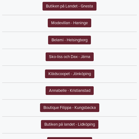
Butiken på Landet
- Gnesta
Modevillan
- Haninge
Belami
- Helsingborg
Sko-liss och Dax
- Järna
Klädscoopet
- Jönköping
Annabelle
- Kristianstad
Boutique Filippa
- Kungsbacka
Butiken på landet
- Lidköping