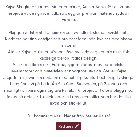
Kajsa Skoglund startade sitt eget märke, Atelier Kajsa, för att kunna
erbjuda väldesignade, tidlösa plagg av premiummaterial, sydda i
Europa.
Plaggen är lätta att kombinera och av tidlöst, skandinaviskt snitt.
Kläderna har fina detaljer och bra passform, hög kvalitet med sköna
material.
Atelier Kajsa erbjuder säsongslösa nyckelplagg, en minimalistisk
kapselgarderob i tidlös design.
All produktion sker i Europa, tygerna köps in av europeiska
leverantörer och materialen är noggrant utvalda. Atelier Kajsa
erbjuder miljövänliga material med naturlig komfort och lång livslängd.
I dag finns vi på både Åhléns City i Stockholm, på Zalando och
naturligtvis i våra egna digitala kanaler. Vi erbjuder tidlösa plagg med
fokus på detaljer. I kollektionerna finns även stilar som har det lilla
extra och sticker ut.
Du kommer trivas i kläder från Atelier Kajsa"
Redigera