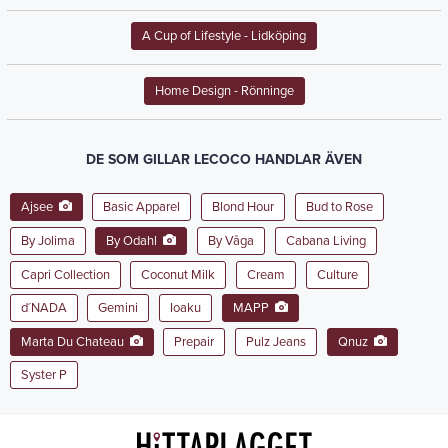
A Cup of Lifestyle
- Lidköping
Home Design
- Rönninge
DE SOM GILLAR LECOCO HANDLAR ÄVEN
Ajsee
Basic Apparel
Blond Hour
Bud to Rose
By Jolima
By Odahl
By Våga
Cabana Living
Capri Collection
Coconut Milk
Cream
Culture
d´NADA
Gemini
Ioaku
MAPP
Marta Du Chateau
Prepair
Pulz Jeans
Qnuz
Syster P