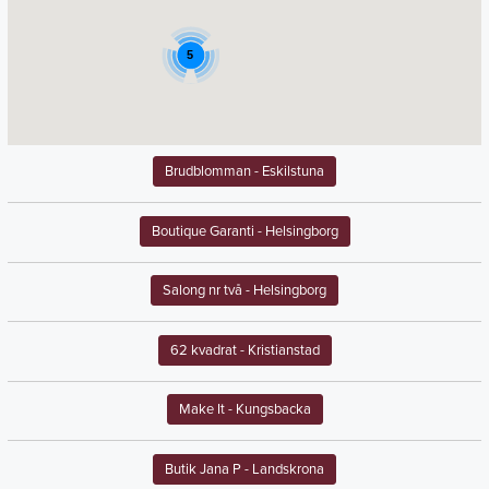
5
Brudblomman
- Eskilstuna
Boutique Garanti
- Helsingborg
Salong nr två
- Helsingborg
62 kvadrat
- Kristianstad
Make It
- Kungsbacka
Butik Jana P
- Landskrona