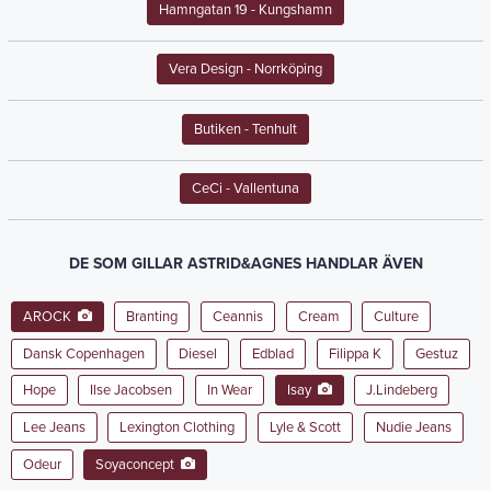
Hamngatan 19
- Kungshamn
Vera Design
- Norrköping
Butiken
- Tenhult
CeCi
- Vallentuna
DE SOM GILLAR ASTRID&AGNES HANDLAR ÄVEN
AROCK
Branting
Ceannis
Cream
Culture
Dansk Copenhagen
Diesel
Edblad
Filippa K
Gestuz
Hope
Ilse Jacobsen
In Wear
Isay
J.Lindeberg
Lee Jeans
Lexington Clothing
Lyle & Scott
Nudie Jeans
Odeur
Soyaconcept