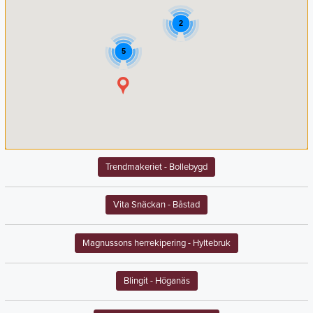
2
5
Trendmakeriet
- Bollebygd
Vita Snäckan
- Båstad
Magnussons herrekipering
- Hyltebruk
Blingit
- Höganäs