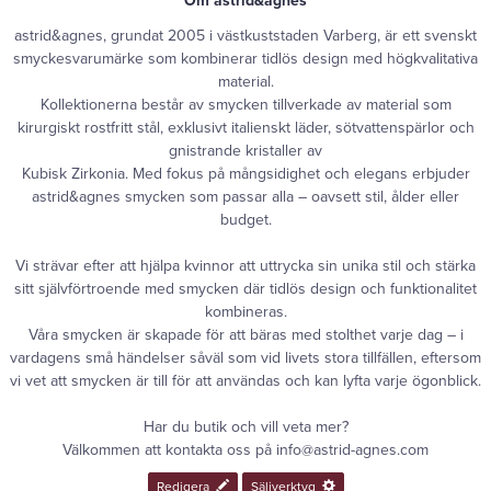
Om
astrid&agnes
astrid&agnes, grundat 2005 i västkuststaden Varberg, är ett svenskt
smyckesvarumärke som kombinerar tidlös design med högkvalitativa
material.
Kollektionerna består av smycken tillverkade av material som
kirurgiskt rostfritt stål, exklusivt italienskt läder, sötvattenspärlor och
gnistrande kristaller av
Kubisk Zirkonia. Med fokus på mångsidighet och elegans erbjuder
astrid&agnes smycken som passar alla – oavsett stil, ålder eller
budget.
Vi strävar efter att hjälpa kvinnor att uttrycka sin unika stil och stärka
sitt självförtroende med smycken där tidlös design och funktionalitet
kombineras.
Våra smycken är skapade för att bäras med stolthet varje dag – i
vardagens små händelser såväl som vid livets stora tillfällen, eftersom
vi vet att smycken är till för att användas och kan lyfta varje ögonblick.
Har du butik och vill veta mer?
Välkommen att kontakta oss på info@astrid-agnes.com
Redigera
Säljverktyg